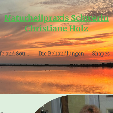
Naturheilpraxis Schwerin
Christiane Holz
SSP- Safe and Sound Protocol
Die Behandlungen
Shapes