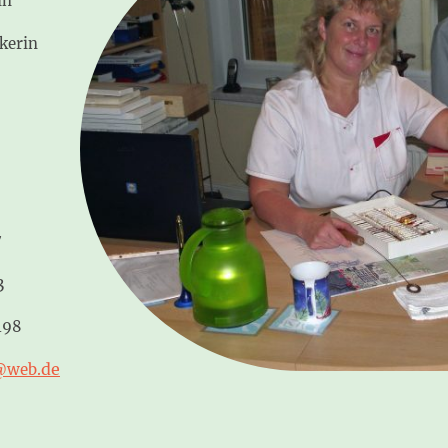
in
ikerin
7
3
198
de
z@web.